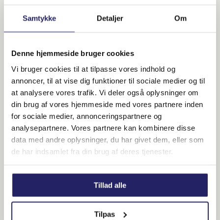
Kontakt os og hør mere om
vores firma eller få et tilbud på
Samtykke
Detaljer
Om
din opgave
Vil du høre mere om vores firma og
arbejdsområder?
Denne hjemmeside bruger cookies
Vi bruger cookies til at tilpasse vores indhold og
Har du nogle spørgsmål til vores serviceydelser
annoncer, til at vise dig funktioner til sociale medier og til
eller ønsker du at få et tilbud på netop din
at analysere vores trafik. Vi deler også oplysninger om
opgave, så hører vi meget gerne fra dig
din brug af vores hjemmeside med vores partnere inden
Du kan med fordel ringe til os på: 20 65 16 03
for sociale medier, annonceringspartnere og
eller sende os en mail på
info@ronaes.dk
, så
analysepartnere. Vores partnere kan kombinere disse
vender vi tilbage til dig hurtigst muligt
data med andre oplysninger, du har givet dem, eller som
de har indsamlet fra din brug af deres tjenester.
Tillad alle
Anlæggelse af ny
brønd
Tilpas