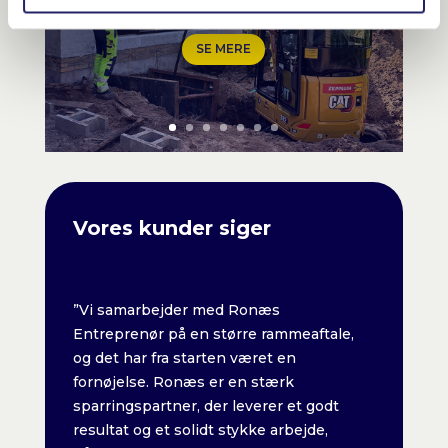
SE MERE
Vores kunder siger
”Vi samarbejder med Ronæs
”Vi sam
ftale,
Entreprenør på en større rammeaftale,
Entrepr
og det har fra starten været en
og det h
fornøjelse. Ronæs er en stærk
fornøje
godt
sparringspartner, der leverer et godt
sparring
e,
resultat og et solidt stykke arbejde,
resultat