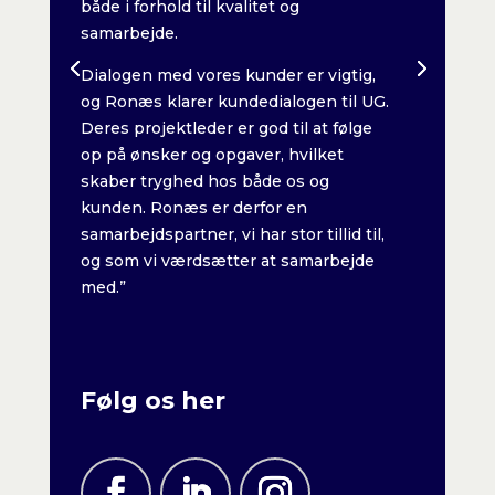
både i forhold til kvalitet og
både i f
samarbejde.
samarbe
tig,
Dialogen med vores kunder er vigtig,
Dialoge
l UG.
og Ronæs klarer kundedialogen til UG.
og Ronæ
ølge
Deres projektleder er god til at følge
Deres pr
op på ønsker og opgaver, hvilket
op på ø
skaber tryghed hos både os og
skaber 
kunden. Ronæs er derfor en
kunden.
 til,
samarbejdspartner, vi har stor tillid til,
samarbej
jde
og som vi værdsætter at samarbejde
og som 
med.”
med.”
Følg os her