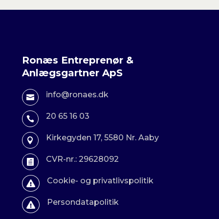
Ronæs Entreprenør &
Anlægsgartner ApS
info@ronaes.dk

20 65 16 03

Kirkegyden 17, 5580 Nr. Aaby

CVR-nr.: 29628092

Cookie- og privatlivspolitik

Persondatapolitik
